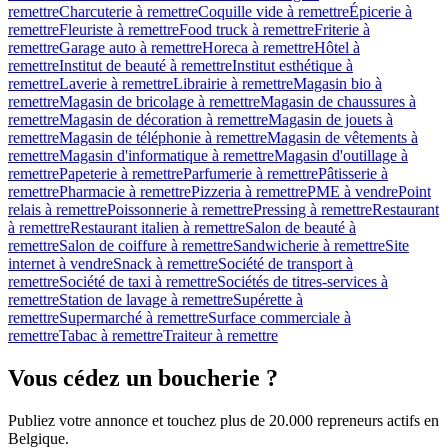
remettre
Charcuterie à remettre
Coquille vide à remettre
Épicerie à
remettre
Fleuriste à remettre
Food truck à remettre
Friterie à
remettre
Garage auto à remettre
Horeca à remettre
Hôtel à
remettre
Institut de beauté à remettre
Institut esthétique à
remettre
Laverie à remettre
Librairie à remettre
Magasin bio à
remettre
Magasin de bricolage à remettre
Magasin de chaussures à
remettre
Magasin de décoration à remettre
Magasin de jouets à
remettre
Magasin de téléphonie à remettre
Magasin de vêtements à
remettre
Magasin d'informatique à remettre
Magasin d'outillage à
remettre
Papeterie à remettre
Parfumerie à remettre
Pâtisserie à
remettre
Pharmacie à remettre
Pizzeria à remettre
PME à vendre
Point
relais à remettre
Poissonnerie à remettre
Pressing à remettre
Restaurant
à remettre
Restaurant italien à remettre
Salon de beauté à
remettre
Salon de coiffure à remettre
Sandwicherie à remettre
Site
internet à vendre
Snack à remettre
Société de transport à
remettre
Société de taxi à remettre
Sociétés de titres-services à
remettre
Station de lavage à remettre
Supérette à
remettre
Supermarché à remettre
Surface commerciale à
remettre
Tabac à remettre
Traiteur à remettre
Vous cédez un
boucherie
?
Publiez votre annonce et touchez plus de 20.000 repreneurs actifs en
Belgique.