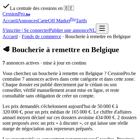
La centrale des cessions en 🇧🇪
CessionPro
.be
Pro
Accueil
Annonces
Carte
Off Market
Tarifs
S'inscrire
|
Se connecter
Publier une annonce
NL
Accueil
·
Fonds de commerce
·
Boucherie à remettre en Belgique
🥩
Boucherie à remettre en Belgique
7
annonces actives
· mise à jour en continu
Vous cherchez un boucherie à remettre en Belgique ? CessionPro.be
centralise 7 annonces actives dans cette catégorie et dans cette zone.
Chaque dossier est publié directement par le cédant ou son
conseiller, vérifié manuellement avant mise en ligne, et reste
consultable sans obligation de créer un compte.
Les prix demandés s'échelonnent aujourd'hui de 50 000 € à
320 000 €, pour un prix médian de 165 000 €. Le chiffre d'affaires
annuel moyen déclaré sur ces dossiers avoisine 434 000 €. 2 dossiers
sont proposés avec un prix « à discuter », ce qui laisse une réelle
marge de négociation aux repreneurs préparés.