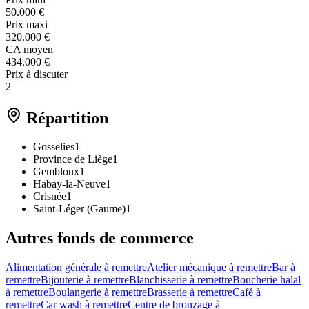
50.000 €
Prix maxi
320.000 €
CA moyen
434.000 €
Prix à discuter
2
Répartition
Gosselies
1
Province de Liège
1
Gembloux
1
Habay-la-Neuve
1
Crisnée
1
Saint-Léger (Gaume)
1
Autres fonds de commerce
Alimentation générale à remettre
Atelier mécanique à remettre
Bar à
remettre
Bijouterie à remettre
Blanchisserie à remettre
Boucherie halal
à remettre
Boulangerie à remettre
Brasserie à remettre
Café à
remettre
Car wash à remettre
Centre de bronzage à