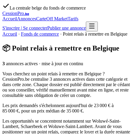
La centrale belge du fonds de commerce
CessionPro
.be
Accueil
Annonces
Carte
Off Market
Tarifs
S'inscrire
|
Se connecter
Publier une annonce
Accueil
·
Fonds de commerce
·
Point relais à remettre en Belgique
📦
Point relais à remettre en Belgique
3
annonces actives
· mise à jour en continu
Vous cherchez un point relais à remettre en Belgique ?
CessionPro.be centralise 3 annonces actives dans cette catégorie et
dans cette zone. Chaque dossier est publié directement par le cédant
ou son conseiller, vérifié manuellement avant mise en ligne, et reste
consultable sans obligation de créer un compte.
Les prix demandés s'échelonnent aujourd'hui de 23 000 € à
85 000 €, pour un prix médian de 35 000 €.
Les opportunités se concentrent notamment sur Woluwé-Saint-
Lambert, Schaerbeek et Woluwe-Saint-Lambert. Avant de vous
positionner sur un point relais, comparez le loyer et la durée restante