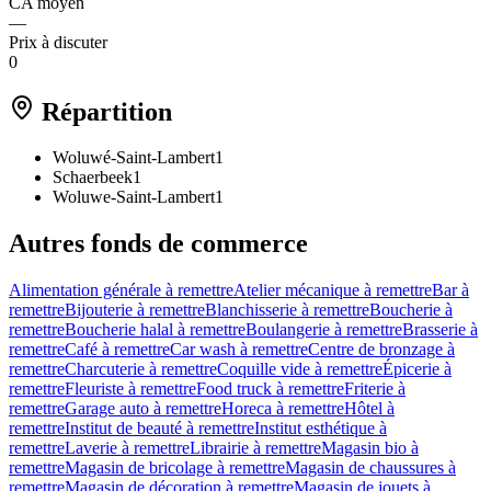
CA moyen
—
Prix à discuter
0
Répartition
Woluwé-Saint-Lambert
1
Schaerbeek
1
Woluwe-Saint-Lambert
1
Autres fonds de commerce
Alimentation générale à remettre
Atelier mécanique à remettre
Bar à
remettre
Bijouterie à remettre
Blanchisserie à remettre
Boucherie à
remettre
Boucherie halal à remettre
Boulangerie à remettre
Brasserie à
remettre
Café à remettre
Car wash à remettre
Centre de bronzage à
remettre
Charcuterie à remettre
Coquille vide à remettre
Épicerie à
remettre
Fleuriste à remettre
Food truck à remettre
Friterie à
remettre
Garage auto à remettre
Horeca à remettre
Hôtel à
remettre
Institut de beauté à remettre
Institut esthétique à
remettre
Laverie à remettre
Librairie à remettre
Magasin bio à
remettre
Magasin de bricolage à remettre
Magasin de chaussures à
remettre
Magasin de décoration à remettre
Magasin de jouets à