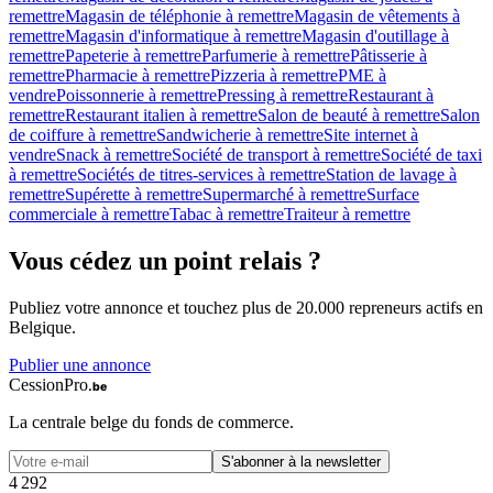
remettre
Magasin de téléphonie à remettre
Magasin de vêtements à
remettre
Magasin d'informatique à remettre
Magasin d'outillage à
remettre
Papeterie à remettre
Parfumerie à remettre
Pâtisserie à
remettre
Pharmacie à remettre
Pizzeria à remettre
PME à
vendre
Poissonnerie à remettre
Pressing à remettre
Restaurant à
remettre
Restaurant italien à remettre
Salon de beauté à remettre
Salon
de coiffure à remettre
Sandwicherie à remettre
Site internet à
vendre
Snack à remettre
Société de transport à remettre
Société de taxi
à remettre
Sociétés de titres-services à remettre
Station de lavage à
remettre
Supérette à remettre
Supermarché à remettre
Surface
commerciale à remettre
Tabac à remettre
Traiteur à remettre
Vous cédez un
point relais
?
Publiez votre annonce et touchez plus de 20.000 repreneurs actifs en
Belgique.
Publier une annonce
CessionPro
.be
La centrale belge du fonds de commerce.
S'abonner à la newsletter
4
2
9
2