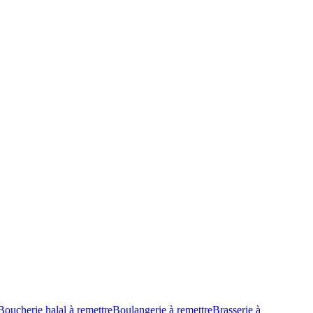
Boucherie halal à remettre
Boulangerie à remettre
Brasserie à