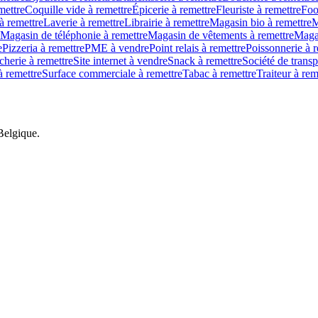
mettre
Coquille vide à remettre
Épicerie à remettre
Fleuriste à remettre
Foo
 à remettre
Laverie à remettre
Librairie à remettre
Magasin bio à remettre
M
Magasin de téléphonie à remettre
Magasin de vêtements à remettre
Magas
e
Pizzeria à remettre
PME à vendre
Point relais à remettre
Poissonnerie à r
herie à remettre
Site internet à vendre
Snack à remettre
Société de transp
 remettre
Surface commerciale à remettre
Tabac à remettre
Traiteur à rem
Belgique.