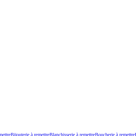
mettre
Bijouterie à remettre
Blanchisserie à remettre
Boucherie à remettre