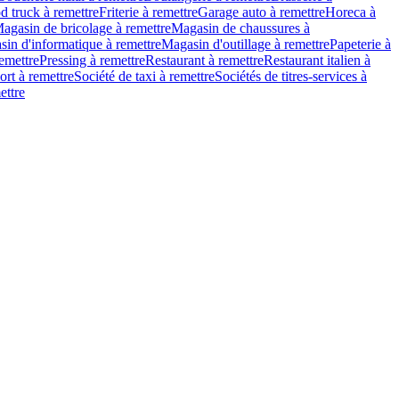
d truck à remettre
Friterie à remettre
Garage auto à remettre
Horeca à
agasin de bricolage à remettre
Magasin de chaussures à
in d'informatique à remettre
Magasin d'outillage à remettre
Papeterie à
emettre
Pressing à remettre
Restaurant à remettre
Restaurant italien à
ort à remettre
Société de taxi à remettre
Sociétés de titres-services à
ettre