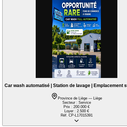
Car wash automatisé | Station de lavage | Emplacement s
Province de Liège — Liège
Secteur :
Service
Prix :
200.000 €
Loyer :
2.500 €
Réf.
CP-L17015391