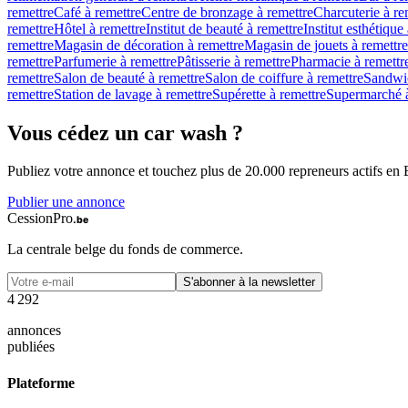
remettre
Café à remettre
Centre de bronzage à remettre
Charcuterie à re
remettre
Hôtel à remettre
Institut de beauté à remettre
Institut esthétique
remettre
Magasin de décoration à remettre
Magasin de jouets à remettre
remettre
Parfumerie à remettre
Pâtisserie à remettre
Pharmacie à remettr
remettre
Salon de beauté à remettre
Salon de coiffure à remettre
Sandwic
remettre
Station de lavage à remettre
Supérette à remettre
Supermarché à
Vous cédez un
car wash
?
Publiez votre annonce et touchez plus de 20.000 repreneurs actifs en 
Publier une annonce
CessionPro
.be
La centrale belge du fonds de commerce.
S'abonner à la newsletter
4
2
9
2
annonces
publiées
Plateforme