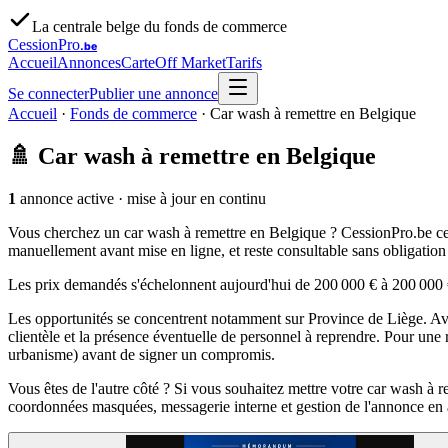
La centrale belge du fonds de commerce
CessionPro
.be
Accueil
Annonces
Carte
Off Market
Tarifs
Se connecter
Publier une annonce
Accueil
·
Fonds de commerce
·
Car wash à remettre en Belgique
🚿
Car wash à remettre en Belgique
1
annonce active
· mise à jour en continu
Vous cherchez un car wash à remettre en Belgique ? CessionPro.be centr
manuellement avant mise en ligne, et reste consultable sans obligatio
Les prix demandés s'échelonnent aujourd'hui de 200 000 € à 200 000 
Les opportunités se concentrent notamment sur Province de Liège. Avant
clientèle et la présence éventuelle de personnel à reprendre. Pour une 
urbanisme) avant de signer un compromis.
Vous êtes de l'autre côté ? Si vous souhaitez mettre votre car wash à 
coordonnées masquées, messagerie interne et gestion de l'annonce en