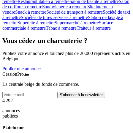
remettre
Restaurant italien à remettre
Salon de beauté à remettre
Salon
de coiffure à remettre
Sandwicherie à remettre
Site internet à
vendre
Snack à remettre
Société de transport à remettre
Société de taxi
à remettre
Sociétés de titres-services à remettre
Station de lavage à
remettre
Supérette à remettre
Supermarché à remettre
Surface
commerciale à remettre
Tabac à remettre
Traiteur à remettre
Vous cédez un
charcuterie
?
Publiez votre annonce et touchez plus de 20.000 repreneurs actifs en
Belgique.
Publier une annonce
CessionPro
.be
La centrale belge du fonds de commerce.
S'abonner à la newsletter
4
2
9
2
annonces
publiées
Plateforme