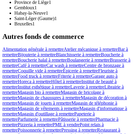
Province de Liège
1
Gembloux
1
Habay-la-Neuve
1
Saint-Léger (Gaume)
1
Bruxelles
1
Autres fonds de commerce
Alimentation générale à remettre
Atelier mécanique à remettre
Bar à
remettre
Bijouterie à remettre
Blanchisserie à remettre
Boucherie à
remettre
Boucherie halal à remettre
Boulangerie à remettre
Brasserie à
remettre
Café à remettre
Car wash à remettre
Centre de bronzage à
remettre
Coquille vide à remettre
Épicerie à remettre
Fleuriste à
remettre
Food truck à remettre
Friterie à remettre
Garage auto à
remettre
Horeca à remettre
Hôtel à remettre
Institut de beauté à
remettre
Institut esthétique à remettre
Laverie à remettre
Librairie à
remettre
Magasin bio à remettre
Magasin de bricolage à
remettre
Magasin de chaussures à remettre
Magasin de décoration à
remettre
Magasin de jouets à remettre
Magasin de téléphonie à
remettre
Magasin de vêtements à remettre
Magasin d'informatique à
remettre
Magasin d'outillage à remettre
Papeterie à
remettre
Parfumerie à remettre
Pâtisserie à remettre
Pharmacie à
remettre
Pizzeria à remettre
PME à vendre
Point relais à
remettre
Poissonnerie à remettre
Pressing à remettre
Restaurant à