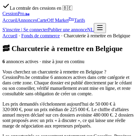
La centrale des cessions en 🇧🇪
CessionPro
.be
Pro
Accueil
Annonces
Carte
Off Market
Tarifs
S'inscrire
|
Se connecter
Publier une annonce
NL
Accueil
·
Fonds de commerce
·
Charcuterie à remettre en Belgique
🥓
Charcuterie à remettre en Belgique
6
annonces actives
· mise à jour en continu
Vous cherchez un charcuterie à remettre en Belgique ?
CessionPro.be centralise 6 annonces actives dans cette catégorie et
dans cette zone. Chaque dossier est publié directement par le cédant
ou son conseiller, vérifié manuellement avant mise en ligne, et reste
consultable sans obligation de créer un compte.
Les prix demandés s'échelonnent aujourd'hui de 50 000 € à
320 000 €, pour un prix médian de 225 000 €. Le chiffre d'affaires
annuel moyen déclaré sur ces dossiers avoisine 480 000 €. 2 dossiers
sont proposés avec un prix « à discuter », ce qui laisse une réelle
marge de négociation aux repreneurs préparés.