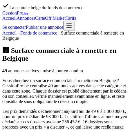
La centrale belge du fonds de commerce
CessionPro
.be
Accueil
Annonces
Carte
Off Market
Tarifs
Se connecter
Publier une annonce
Accueil
·
Fonds de commerce
·
Surface commerciale à remettre en
Belgique
🏢
Surface commerciale à remettre en
Belgique
49
annonces actives
· mise à jour en continu
Vous cherchez un surface commerciale à remettre en Belgique ?
CessionPro.be centralise 49 annonces actives dans cette catégorie et
dans cette zone. Chaque dossier est publié directement par le cédant
ou son conseiller, vérifié manuellement avant mise en ligne, et reste
consultable sans obligation de créer un compte.
Les prix demandés s'échelonnent aujourd'hui de 49 € à 1 300 000 €,
pour un prix médian de 93 000 €. Le chiffre d'affaires annuel moyen
déclaré sur ces dossiers avoisine 256 452 €. 16 dossiers sont
proposés avec un prix « à discuter », ce qui laisse une réelle marge