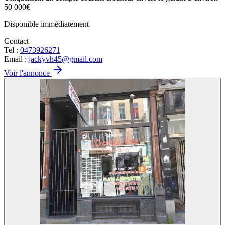
50 000€
Disponible immédiatement
Contact
Tel :
0473926271
Email :
jackyvh45@gmail.com
Voir l'annonce