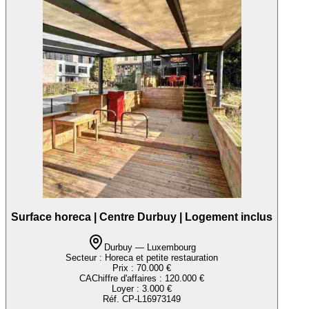
Surface horeca | Centre Durbuy | Logement inclus
Durbuy — Luxembourg
Secteur :
Horeca et petite restauration
Prix :
70.000 €
CA
Chiffre d'affaires
:
120.000 €
Loyer :
3.000 €
Réf.
CP-L16973149