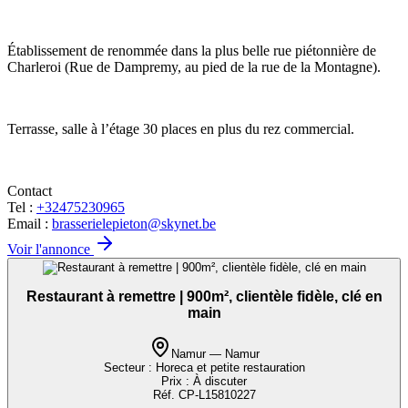
Établissement de renommée dans la plus belle rue piétonnière de
Charleroi (Rue de Dampremy, au pied de la rue de la Montagne).
Terrasse, salle à l’étage 30 places en plus du rez commercial.
Contact
Tel :
+32475230965
Email :
brasserielepieton@skynet.be
Voir l'annonce
Restaurant à remettre | 900m², clientèle fidèle, clé en
main
Namur — Namur
Secteur :
Horeca et petite restauration
Prix :
À discuter
Réf.
CP-L15810227