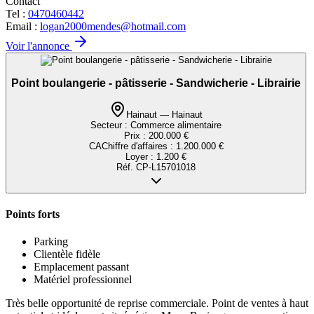
Contact
Tel :
0470460442
Email :
logan2000mendes@hotmail.com
Voir l'annonce
Point boulangerie - pâtisserie - Sandwicherie - Librairie
Hainaut — Hainaut
Secteur :
Commerce alimentaire
Prix :
200.000 €
CA
Chiffre d'affaires
:
1.200.000 €
Loyer :
1.200 €
Réf.
CP-L15701018
Points forts
Parking
Clientèle fidèle
Emplacement passant
Matériel professionnel
Très belle opportunité de reprise commerciale. Point de ventes à haut