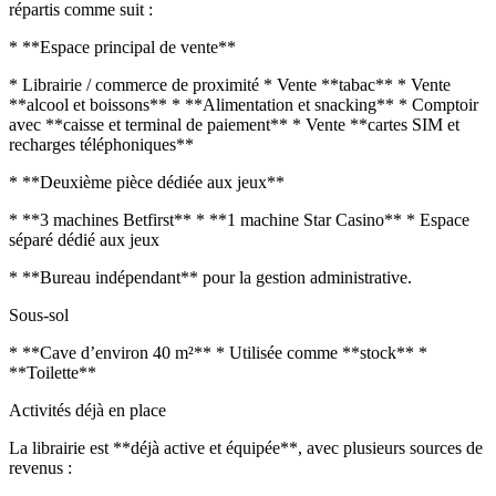
répartis comme suit :
* **Espace principal de vente**
* Librairie / commerce de proximité * Vente **tabac** * Vente
**alcool et boissons** * **Alimentation et snacking** * Comptoir
avec **caisse et terminal de paiement** * Vente **cartes SIM et
recharges téléphoniques**
* **Deuxième pièce dédiée aux jeux**
* **3 machines Betfirst** * **1 machine Star Casino** * Espace
séparé dédié aux jeux
* **Bureau indépendant** pour la gestion administrative.
Sous-sol
* **Cave d’environ 40 m²** * Utilisée comme **stock** *
**Toilette**
Activités déjà en place
La librairie est **déjà active et équipée**, avec plusieurs sources de
revenus :