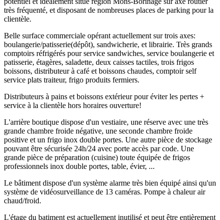
potentiel et idéalement situé région Mons-Borinage sur axe routier
très fréquenté, et disposant de nombreuses places de parking pour la
clientèle.
Belle surface commerciale opérant actuellement sur trois axes:
boulangerie/patisserie(dépôt), sandwicherie, et librairie. Très grands
comptoirs réfrigérés pour service sandwiches, service boulangerie et
patisserie, étagères, saladette, deux caisses tactiles, trois frigos
boissons, distributeur à café et boissons chaudes, comptoir self
service plats traiteur, frigo produits fermiers.
Distributeurs à pains et boissons extérieur pour éviter les pertes +
service à la clientèle hors horaires ouverture!
L'arrière boutique dispose d'un vestiaire, une réserve avec une très
grande chambre froide négative, une seconde chambre froide
positive et un frigo inox double portes. Une autre pièce de stockage
pouvant être sécurisée 24h/24 avec porte accès par code. Une
grande pièce de préparation (cuisine) toute équipée de frigos
professionnels inox double portes, table, évier, ...
Le bâtiment dispose d'un système alarme très bien équipé ainsi qu'un
système de vidéosurveillance de 13 caméras. Pompe à chaleur air
chaud/froid.
L'étage du batiment est actuellement inutilisé et peut être entièrement