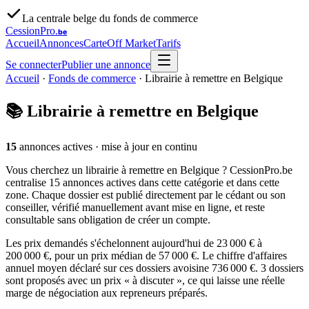
La centrale belge du fonds de commerce
CessionPro
.be
Accueil
Annonces
Carte
Off Market
Tarifs
Se connecter
Publier une annonce
Accueil
·
Fonds de commerce
·
Librairie à remettre en Belgique
📚
Librairie à remettre en Belgique
15
annonces actives
· mise à jour en continu
Vous cherchez un librairie à remettre en Belgique ? CessionPro.be
centralise 15 annonces actives dans cette catégorie et dans cette
zone. Chaque dossier est publié directement par le cédant ou son
conseiller, vérifié manuellement avant mise en ligne, et reste
consultable sans obligation de créer un compte.
Les prix demandés s'échelonnent aujourd'hui de 23 000 € à
200 000 €, pour un prix médian de 57 000 €. Le chiffre d'affaires
annuel moyen déclaré sur ces dossiers avoisine 736 000 €. 3 dossiers
sont proposés avec un prix « à discuter », ce qui laisse une réelle
marge de négociation aux repreneurs préparés.