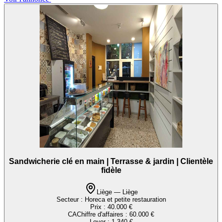
Sandwicherie clé en main | Terrasse & jardin | Clientèle
fidèle
Liège — Liège
Secteur :
Horeca et petite restauration
Prix :
40.000 €
CA
Chiffre d'affaires
:
60.000 €
Loyer :
1.340 €