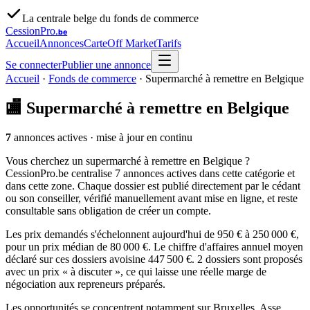
La centrale belge du fonds de commerce
CessionPro
.be
Accueil
Annonces
Carte
Off Market
Tarifs
Se connecter
Publier une annonce
Accueil
·
Fonds de commerce
·
Supermarché à remettre en Belgique
🏬
Supermarché à remettre en Belgique
7
annonces actives
· mise à jour en continu
Vous cherchez un supermarché à remettre en Belgique ?
CessionPro.be centralise 7 annonces actives dans cette catégorie et
dans cette zone. Chaque dossier est publié directement par le cédant
ou son conseiller, vérifié manuellement avant mise en ligne, et reste
consultable sans obligation de créer un compte.
Les prix demandés s'échelonnent aujourd'hui de 950 € à 250 000 €,
pour un prix médian de 80 000 €. Le chiffre d'affaires annuel moyen
déclaré sur ces dossiers avoisine 447 500 €. 2 dossiers sont proposés
avec un prix « à discuter », ce qui laisse une réelle marge de
négociation aux repreneurs préparés.
Les opportunités se concentrent notamment sur Bruxelles, Asse,