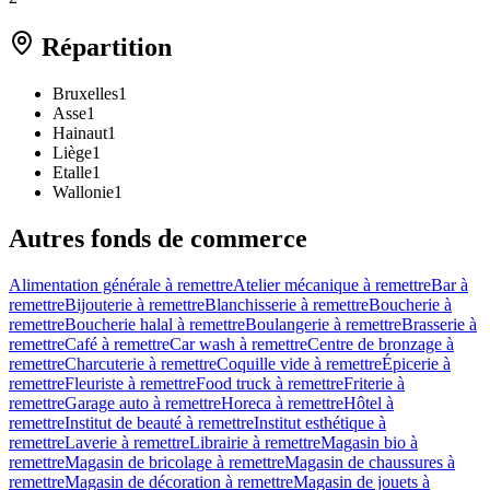
Répartition
Bruxelles
1
Asse
1
Hainaut
1
Liège
1
Etalle
1
Wallonie
1
Autres fonds de commerce
Alimentation générale à remettre
Atelier mécanique à remettre
Bar à
remettre
Bijouterie à remettre
Blanchisserie à remettre
Boucherie à
remettre
Boucherie halal à remettre
Boulangerie à remettre
Brasserie à
remettre
Café à remettre
Car wash à remettre
Centre de bronzage à
remettre
Charcuterie à remettre
Coquille vide à remettre
Épicerie à
remettre
Fleuriste à remettre
Food truck à remettre
Friterie à
remettre
Garage auto à remettre
Horeca à remettre
Hôtel à
remettre
Institut de beauté à remettre
Institut esthétique à
remettre
Laverie à remettre
Librairie à remettre
Magasin bio à
remettre
Magasin de bricolage à remettre
Magasin de chaussures à
remettre
Magasin de décoration à remettre
Magasin de jouets à