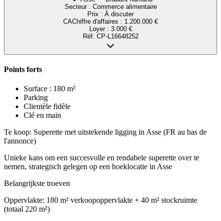
Secteur :
Commerce alimentaire
Prix :
À discuter
CA
Chiffre d'affaires
:
1.200.000 €
Loyer :
3.000 €
Réf.
CP-L16648252
Points forts
Surface : 180 m²
Parking
Clientèle fidèle
Clé en main
Te koop: Superette met uitstekende ligging in Asse (FR au bas de
l'annonce)
Unieke kans om een succesvolle en rendabele superette over te
nemen, strategisch gelegen op een hoeklocatie in Asse
Belangrijkste troeven
Oppervlakte: 180 m² verkoopoppervlakte + 40 m² stockruimte
(totaal 220 m²)