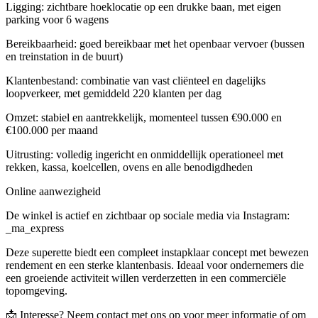
Ligging: zichtbare hoeklocatie op een drukke baan, met eigen
parking voor 6 wagens
Bereikbaarheid: goed bereikbaar met het openbaar vervoer (bussen
en treinstation in de buurt)
Klantenbestand: combinatie van vast cliënteel en dagelijks
loopverkeer, met gemiddeld 220 klanten per dag
Omzet: stabiel en aantrekkelijk, momenteel tussen €90.000 en
€100.000 per maand
Uitrusting: volledig ingericht en onmiddellijk operationeel met
rekken, kassa, koelcellen, ovens en alle benodigdheden
Online aanwezigheid
De winkel is actief en zichtbaar op sociale media via Instagram:
_ma_express
Deze superette biedt een compleet instapklaar concept met bewezen
rendement en een sterke klantenbasis. Ideaal voor ondernemers die
een groeiende activiteit willen verderzetten in een commerciële
topomgeving.
📩 Interesse? Neem contact met ons op voor meer informatie of om