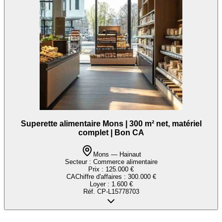
Superette alimentaire Mons | 300 m² net, matériel
complet | Bon CA
Mons — Hainaut
Secteur :
Commerce alimentaire
Prix :
125.000 €
CA
Chiffre d'affaires
:
300.000 €
Loyer :
1.600 €
Réf.
CP-L15778703