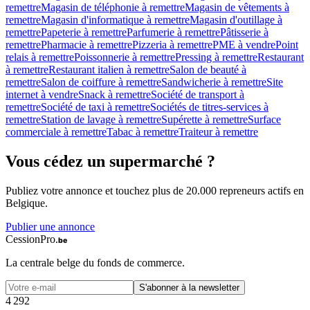
remettre
Magasin de téléphonie à remettre
Magasin de vêtements à
remettre
Magasin d'informatique à remettre
Magasin d'outillage à
remettre
Papeterie à remettre
Parfumerie à remettre
Pâtisserie à
remettre
Pharmacie à remettre
Pizzeria à remettre
PME à vendre
Point
relais à remettre
Poissonnerie à remettre
Pressing à remettre
Restaurant
à remettre
Restaurant italien à remettre
Salon de beauté à
remettre
Salon de coiffure à remettre
Sandwicherie à remettre
Site
internet à vendre
Snack à remettre
Société de transport à
remettre
Société de taxi à remettre
Sociétés de titres-services à
remettre
Station de lavage à remettre
Supérette à remettre
Surface
commerciale à remettre
Tabac à remettre
Traiteur à remettre
Vous cédez un
supermarché
?
Publiez votre annonce et touchez plus de 20.000 repreneurs actifs en
Belgique.
Publier une annonce
CessionPro
.be
La centrale belge du fonds de commerce.
S'abonner à la newsletter
4
2
9
2