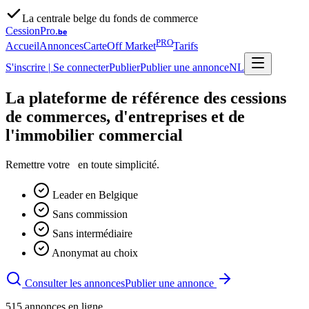
La centrale belge du fonds de commerce
CessionPro
.be
PRO
Accueil
Annonces
Carte
Off Market
Tarifs
S'inscrire
|
Se connecter
Publier
Publier une annonce
NL
La plateforme de référence des cessions
de commerces, d'entreprises et de
l'immobilier commercial
Remettre votre
en toute simplicité.
Leader en Belgique
Sans commission
Sans intermédiaire
Anonymat au choix
Consulter les annonces
Publier une annonce
515
annonces en ligne