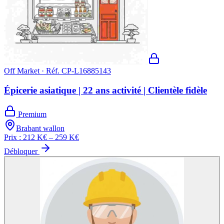
Off Market · Réf.
CP-L16885143
Épicerie asiatique | 22 ans activité | Clientèle fidèle
Premium
Brabant wallon
Prix :
212 K€ – 259 K€
Débloquer