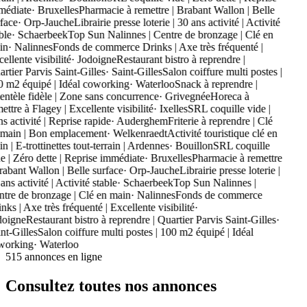
édiate
·
Bruxelles
Pharmacie à remettre | Brabant Wallon | Belle
face
·
Orp-Jauche
Librairie presse loterie | 30 ans activité | Activité
le
·
Schaerbeek
Top Sun Nalinnes | Centre de bronzage | Clé en
n
·
Nalinnes
Fonds de commerce Drinks | Axe très fréquenté |
llente visibilité
·
Jodoigne
Restaurant bistro à reprendre |
rtier Parvis Saint-Gilles
·
Saint-Gilles
Salon coiffure multi postes |
 m2 équipé | Idéal coworking
·
Waterloo
Snack à reprendre |
entèle fidèle | Zone sans concurrence
·
Grivegnée
Horeca à
ttre à Flagey | Excellente visibilité
·
Ixelles
SRL coquille vide |
s activité | Reprise rapide
·
Auderghem
Friterie à reprendre | Clé
main | Bon emplacement
·
Welkenraedt
Activité touristique clé en
 | E-trottinettes tout-terrain | Ardennes
·
Bouillon
SRL coquille
e | Zéro dette | Reprise immédiate
·
Bruxelles
Pharmacie à remettre
rabant Wallon | Belle surface
·
Orp-Jauche
Librairie presse loterie |
ns activité | Activité stable
·
Schaerbeek
Top Sun Nalinnes |
tre de bronzage | Clé en main
·
Nalinnes
Fonds de commerce
ks | Axe très fréquenté | Excellente visibilité
·
oigne
Restaurant bistro à reprendre | Quartier Parvis Saint-Gilles
·
nt-Gilles
Salon coiffure multi postes | 100 m2 équipé | Idéal
orking
·
Waterloo
515
annonces en ligne
Consultez toutes nos annonces