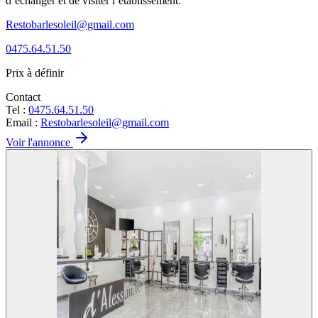
d’échanger et de visiter l’établissement.
Restobarlesoleil@gmail.com
0475.64.51.50
Prix à définir
Contact
Tel :
0475.64.51.50
Email :
Restobarlesoleil@gmail.com
Voir l'annonce