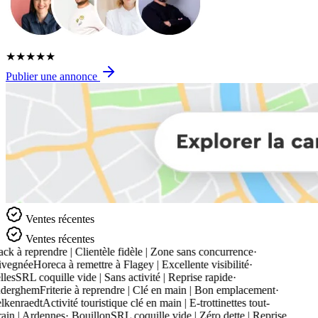
★
★
★
★
★
Publier une annonce
Ventes récentes
Ventes récentes
ck à reprendre | Clientèle fidèle | Zone sans concurrence
·
vegnée
Horeca à remettre à Flagey | Excellente visibilité
·
les
SRL coquille vide | Sans activité | Reprise rapide
·
derghem
Friterie à reprendre | Clé en main | Bon emplacement
·
kenraedt
Activité touristique clé en main | E-trottinettes tout-
rain | Ardennes
·
Bouillon
SRL coquille vide | Zéro dette | Reprise