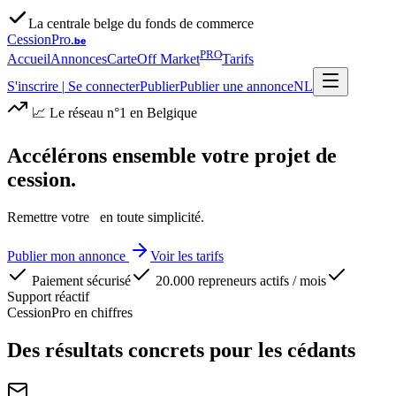
La centrale belge du fonds de commerce
CessionPro
.be
PRO
Accueil
Annonces
Carte
Off Market
Tarifs
S'inscrire
|
Se connecter
Publier
Publier une annonce
NL
📈 Le réseau n°1 en Belgique
Accélérons ensemble votre projet de
cession.
Remettre votre
en toute simplicité.
Publier mon annonce
Voir les tarifs
Paiement sécurisé
20.000 repreneurs actifs / mois
Support réactif
CessionPro en chiffres
Des résultats concrets pour les cédants