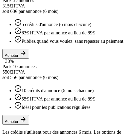
Pack 5 annonces
315
€
HTVA
soit
63
€ par annonce
(6 mois)
5 crédits d'annonce (6 mois chacune)
63€ HTVA par annonce au lieu de 89€
Publiez quand vous voulez, sans repasser au paiement
Acheter
−
38
%
Pack 10 annonces
550
€
HTVA
soit
55
€ par annonce
(6 mois)
10 crédits d'annonce (6 mois chacune)
55€ HTVA par annonce au lieu de 89€
Idéal pour les publications régulières
Acheter
Les crédits s'utilisent pour des annonces 6 mois. Les options de