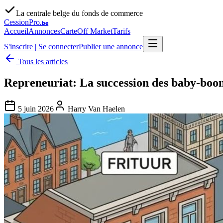
La centrale belge du fonds de commerce
CessionPro
.be
Accueil
Annonces
Carte
Off Market
Tarifs
S'inscrire
|
Se connecter
Publier une annonce
Tous les articles
Repreneuriat: La succession des baby-boo
5 juin 2026
Harry Van Haelen