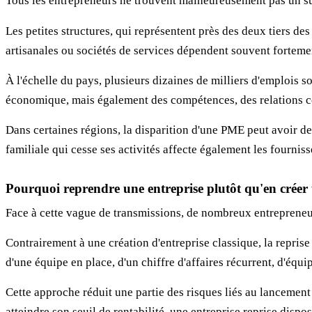
Tous les entrepreneurs ne trouvent malheureusement pas un su
Les petites structures, qui représentent près des deux tiers de
artisanales ou sociétés de services dépendent souvent fortement
À l'échelle du pays, plusieurs dizaines de milliers d'emplois 
économique, mais également des compétences, des relations co
Dans certaines régions, la disparition d'une PME peut avoir de
familiale qui cesse ses activités affecte également les fournis
Pourquoi reprendre une entreprise plutôt qu'en créer
Face à cette vague de transmissions, de nombreux entrepreneu
Contrairement à une création d'entreprise classique, la repris
d'une équipe en place, d'un chiffre d'affaires récurrent, d'équ
Cette approche réduit une partie des risques liés au lancement 
atteindre son seuil de rentabilité, une entreprise reprise dispo