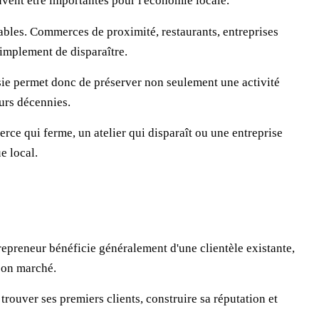
ent être importantes pour l'économie locale.
érables. Commerces de proximité, restaurants, entreprises
simplement de disparaître.
ssie permet donc de préserver non seulement une activité
urs décennies.
rce qui ferme, un atelier qui disparaît ou une entreprise
e local.
repreneur bénéficie généralement d'une clientèle existante,
 son marché.
trouver ses premiers clients, construire sa réputation et