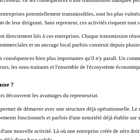
ccesseur. Or les conséquences d'une transmission manquée peuv
s entreprises potentiellement transmissibles, sont les plus vuln
 de leur dirigeant. Sans repreneur, ces activités risquent tout 
sont directement liés à ces entreprises. Chaque transmission réu
mmerciales et un ancrage local parfois construit depuis plusie
s conséquences bien plus importantes qu'il n'y paraît. Un comme
seurs, les sous-traitants et l'ensemble de l'écosystème économiqu
 une ?
rs découvrent les avantages du repreneuriat.
e permet de démarrer avec une structure déjà opérationnelle. Le 
ipements fonctionnels et parfois d'une notoriété déjà établie sur
d'une nouvelle activité. Là où une entreprise créée de zéro doit 
se déjà d'une base solide.