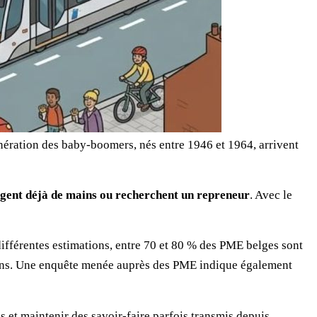
génération des baby-boomers, nés entre 1946 et 1964, arrivent
gent déjà de mains ou recherchent un repreneur
. Avec le
différentes estimations, entre 70 et 80 % des PME belges sont
0 ans. Une enquête menée auprès des PME indique également
is et maintenir des savoir-faire parfois transmis depuis