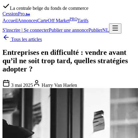
La centrale belge du fonds de commerce
CessionPro
.be
PRO
Accueil
Annonces
Carte
Off Market
Tarifs
S'inscrire
|
Se connecter
Publier une annonce
Publier
NL
Tous les articles
Entreprises en difficulté : vendre avant
qu’il ne soit trop tard, quelles stratégies
adopter ?
3 mai 2025
Harry Van Haelen