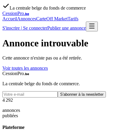
La centrale belge du fonds de commerce
CessionPro
.be
Accueil
Annonces
Carte
Off Market
Tarifs
S'inscrire
|
Se connecter
Publier une annonce
Annonce introuvable
Cette annonce n'existe pas ou a été retirée.
Voir toutes les annonces
CessionPro
.be
La centrale belge du fonds de commerce.
S'abonner à la newsletter
4
2
9
2
annonces
publiées
Plateforme