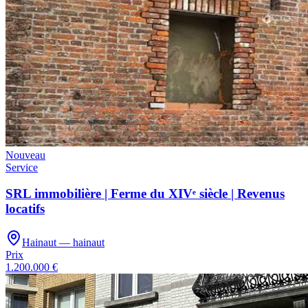
Nouveau
Service
SRL immobilière | Ferme du XIVᵉ siècle | Revenus
locatifs
Hainaut — hainaut
Prix
1.200.000 €