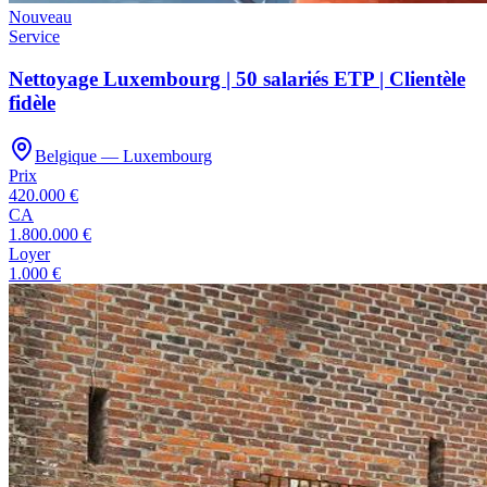
Nouveau
Service
Nettoyage Luxembourg | 50 salariés ETP | Clientèle
fidèle
Belgique — Luxembourg
Prix
420.000 €
CA
1.800.000 €
Loyer
1.000 €