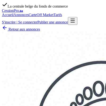
La centrale belge du fonds de commerce
CessionPro
.be
Accueil
Annonces
Carte
Off Market
Tarifs
S'inscrire
|
Se connecter
Publier une annonce
Retour aux annonces