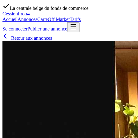
La centrale belge du fonds de commerce
CessionPro
.be
Accueil
Annonces
Carte
Off Market
Tarifs
Se connecter
Publier une annonce
Retour aux annonces