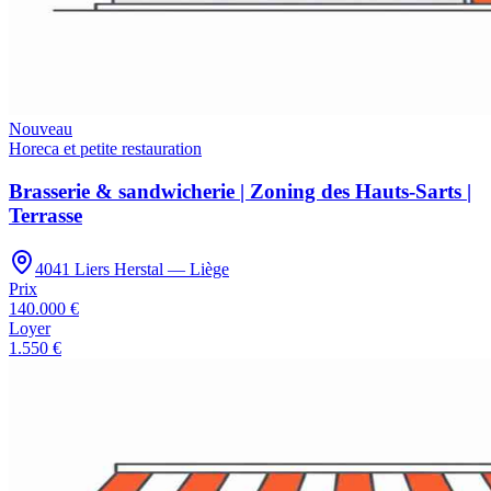
Nouveau
Horeca et petite restauration
Brasserie & sandwicherie | Zoning des Hauts-Sarts |
Terrasse
4041 Liers Herstal — Liège
Prix
140.000 €
Loyer
1.550 €