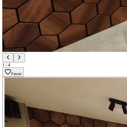
1
/
4
Favori