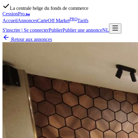
La centrale belge du fonds de commerce
CessionPro
.be
PRO
Accueil
Annonces
Carte
Off Market
Tarifs
S'inscrire
|
Se connecter
Publier
Publier une annonce
NL
Retour aux annonces