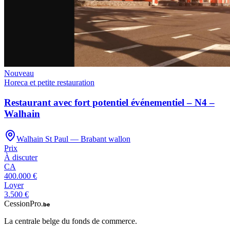
Nouveau
Horeca et petite restauration
Restaurant avec fort potentiel événementiel – N4 –
Walhain
Walhain St Paul — Brabant wallon
Prix
À discuter
CA
400.000 €
Loyer
3.500 €
CessionPro
.be
La centrale belge du fonds de commerce.