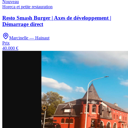
Nouveau
Horeca et petite restauration
Resto Smash Burger | Axes de développement |
Démarrage direct
Marcinelle — Hainaut
Prix
40.000 €