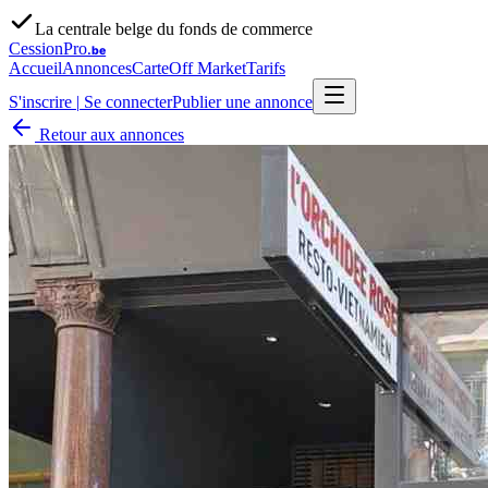
La centrale belge du fonds de commerce
CessionPro
.be
Accueil
Annonces
Carte
Off Market
Tarifs
S'inscrire
|
Se connecter
Publier une annonce
Retour aux annonces