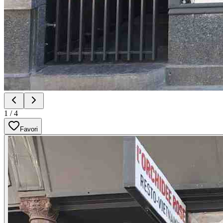
1
/
4
Favori