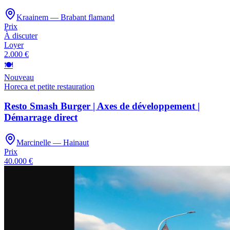
Kraainem — Brabant flamand
Prix
À discuter
Loyer
2.000 €
🍽️
Nouveau
Horeca et petite restauration
Resto Smash Burger | Axes de développement |
Démarrage direct
Marcinelle — Hainaut
Prix
40.000 €